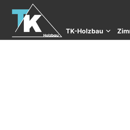
TK-Holzbau
Zim