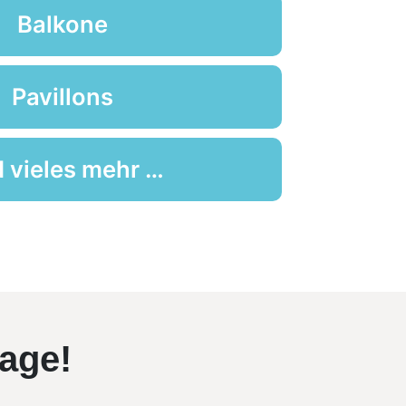
Balkone
Pavillons
 vieles mehr …
rage!