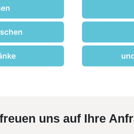
sen
uschen
änke
und
freuen uns auf Ihre Anf