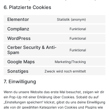
6. Platzierte Cookies
Elementor
Statistik (anonym)
Consent
to
Complianz
Funktional
Consent
service
to
elementor
WordPress
Funktional
Consent
service
to
complianz
Cerber Security & Anti-
service
Funktional
Consent
Spam
wordpress
to
Google Maps
service
Marketing/Tracking
Consent
cerber-
to
Sonstiges
Zweck wird noch ermittelt
security-
Consent
service
&-
to
google-
7. Einwilligung
anti-
service
maps
spam
sonstiges
Wenn du unsere Website das erste Mal besuchst, zeigen wir dir
ein Pop-Up mit einer Erklärung über Cookies. Sobald du auf
„Einstellungen speichern“ klickst, gibst du uns deine Einwilligung
alle von dir gewählten Kategorien von Cookies und Plugins wie